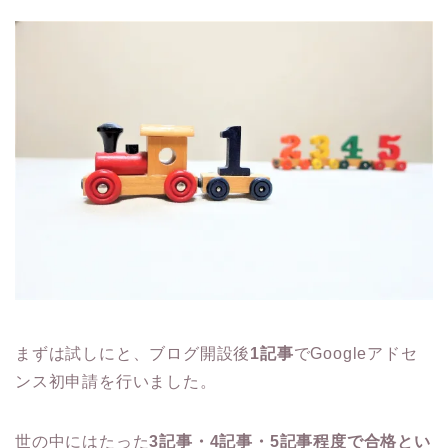
まずは試しにと、ブログ開設後
1記事
でGoogleアドセ
ンス初申請を行いました。
世の中にはたった
3記事・4記事・5記事程度で合格とい